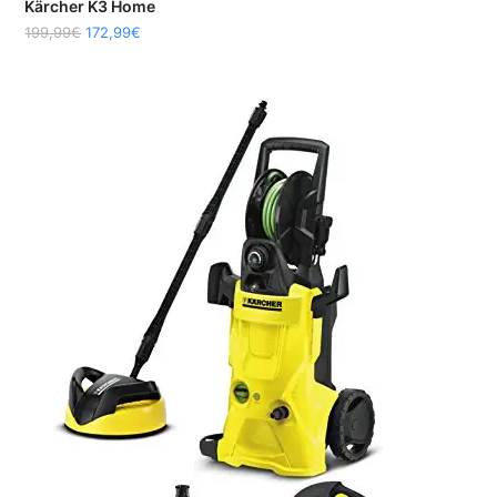
Kärcher K3 Home
199,99
€
172,99
€