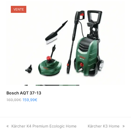
VENTE
Bosch AQT 37-13
169,99
€
159,99
€
previous
Kärcher K4 Premium Ecologic Home
next
Kärcher K3 Home