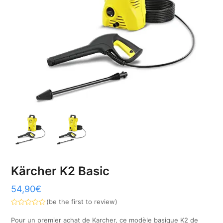
Kärcher K2 Basic
54,90
€
(
be the first to review
)
Note
0
Pour un premier achat de Karcher, ce modèle basique K2 de