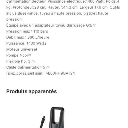
d’alimentation:Secteur, Puissance électrique:1400 Watt, Poids:4
kg, Profondeur:28 cm, Hauteur:44.3 cm, Largeur:17.6 cm, Outils
inclus:Buse-lance, tuyau à haute pression, pistolet haute
pression
Équipé avec un adaptateur tuyau d’arrosage G3/4″
Pression max : 110 bars
Débit max : 360 L/heure
Puissance: 1400 Watts
Moteur universel
Pompe Ncor®
Flexible hp. 3 m
Câble d’alimentation 5 m
[amz_corss_sell asin= »B00HH9QAT2″]
Produits apparentés