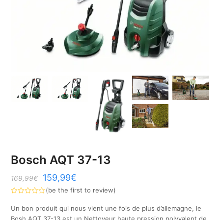
Bosch AQT 37-13
159,99
€
169,99
€
(
be the first to review
)
Note
0
Un bon produit qui nous vient une fois de plus d’allemagne, le
sur
Bosh AQT 37-13 est un Nettoyeur haute pression polyvalent de
5