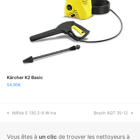
Kärcher K2 Basic
54,90
€
previous
Nilfisk E 130.2-9 W-tra
next
Bosch AQT 35-12
post:
post:
Vous êtes à
un clic
de trouver les nettoyeurs à