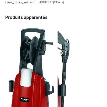
[amz_corss_sell asin= »B00F4TQCEA »]
Produits apparentés