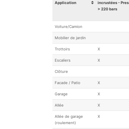
Application
incrustées - Pre
> 220 bars
Voiture/Camion
Mobilier de jardin
Trottoirs
X
Escaliers
X
Clôture
Facade / Patio
X
Garage
X
Allée
X
Allée de garage
X
(roulement)