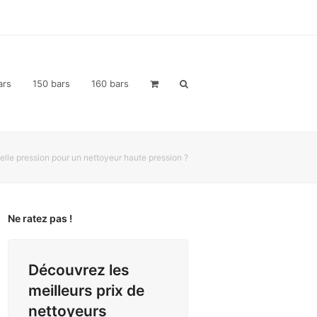
ars
150 bars
160 bars
elle pression pour un nettoyeur haute pression ?
Ne ratez pas !
Découvrez les
meilleurs prix de
nettoyeurs