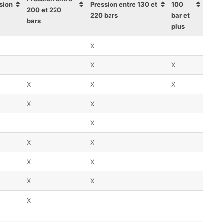
ssion
Pression entre 130 et
100
200 et 220
220 bars
bar et
bars
plus
X
X
X
X
X
X
X
X
X
X
X
X
X
X
X
X